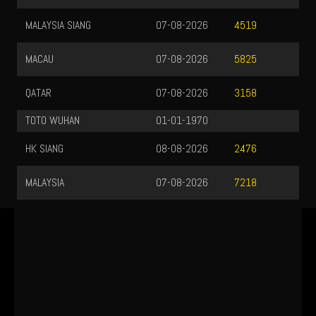
MALAYSIA SIANG
07-08-2026
4519
MACAU
07-08-2026
5825
QATAR
07-08-2026
3158
TOTO WUHAN
01-01-1970
HK SIANG
08-08-2026
2476
MALAYSIA
07-08-2026
7218