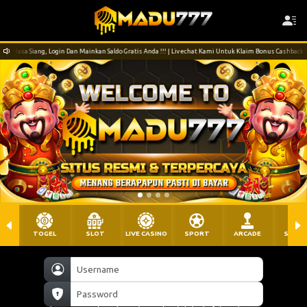
elasa Siang, Login Dan Mainkan Saldo Gratis Anda !!! | Livechat Kami Untuk Klaim Bonus Cashback Slot 
TOGEL
SLOT
LIVE CASINO
SPORT
ARCADE
SABU